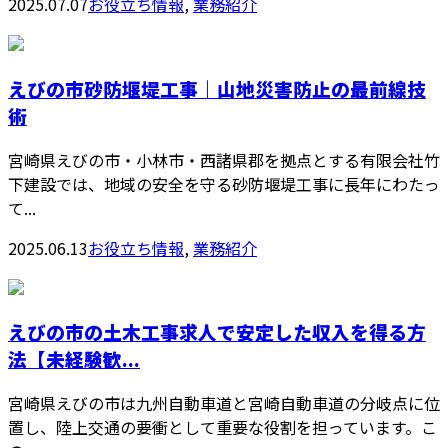
2025.07.07
お役立ち情報
,
業務紹介
えびの市砂防堰堤工事｜山地災害防止の最前線技
術
宮崎県えびの市・小林市・西諸県郡を拠点とする有限会社竹
下建設では、地域の安全を守る砂防堰堤工事に長年にわたっ
て...
2025.06.13
お役立ち情報
,
業務紹介
えびの市の土木工事求人で安定した収入を得る方
法【未経験歓...
宮崎県えびの市は九州自動車道と宮崎自動車道の分岐点に位
置し、陸上交通の要衝として重要な役割を担っています。こ