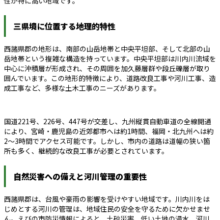
性が特に高い地域です。
三県境に位置する地理的特性
西諸県郡の地形は、南部の山岳地帯と中央平坦部、そして北部の山
岳地帯という複雑な構造を持っています。中央平坦部は川内川流域を
中心に沖積層が形成され、その周囲を加久藤層群や段丘礫層が取り
囲んでいます。この地形的特徴により、道路改良工事や河川工事、造
成工事など、多様な土木工事のニーズがあります。
国道221号、226号、447号が交差し、九州縦貫自動車道の全線開通
により、宮崎・鹿児島の近郊都市へは約1時間、福岡・北九州へは約
2～3時間でアクセス可能です。しかし、市内の道路は道幅の狭い箇
所も多く、継続的な改良工事が必要とされています。
自然災害への備えと河川管理の重要性
西諸県郡は、台風や豪雨の影響を受けやすい地域です。川内川をは
じめとする河川の管理は、地域住民の安全を守るために欠かせませ
ん。えびの市防災情報によると、土砂災害、低い土地の浸水、河川