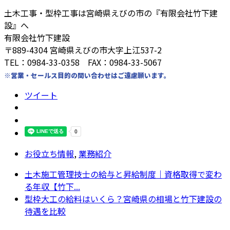
土木工事・型枠工事は宮崎県えびの市の『有限会社竹下建
設』へ
有限会社竹下建設
〒889-4304 宮崎県えびの市大字上江537-2
TEL：0984-33-0358 FAX：0984-33-5067
※営業・セールス目的の問い合わせはご遠慮願います。
ツイート
お役立ち情報
,
業務紹介
土木施工管理技士の給与と昇給制度｜資格取得で変わ
る年収【竹下...
型枠大工の給料はいくら？宮崎県の相場と竹下建設の
待遇を比較