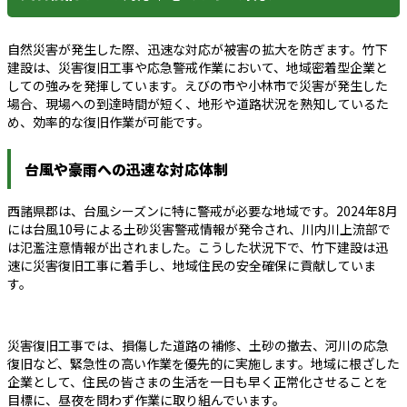
自然災害が発生した際、迅速な対応が被害の拡大を防ぎます。竹下
建設は、災害復旧工事や応急警戒作業において、地域密着型企業と
しての強みを発揮しています。えびの市や小林市で災害が発生した
場合、現場への到達時間が短く、地形や道路状況を熟知しているた
め、効率的な復旧作業が可能です。
台風や豪雨への迅速な対応体制
西諸県郡は、台風シーズンに特に警戒が必要な地域です。2024年8月
には台風10号による土砂災害警戒情報が発令され、川内川上流部で
は氾濫注意情報が出されました。こうした状況下で、竹下建設は迅
速に災害復旧工事に着手し、地域住民の安全確保に貢献していま
す。
災害復旧工事では、損傷した道路の補修、土砂の撤去、河川の応急
復旧など、緊急性の高い作業を優先的に実施します。地域に根ざした
企業として、住民の皆さまの生活を一日も早く正常化させることを
目標に、昼夜を問わず作業に取り組んでいます。