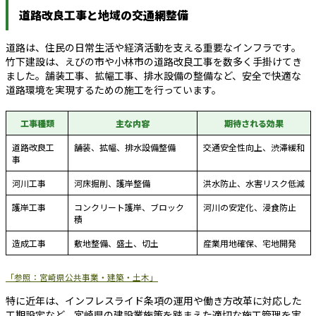
道路改良工事と地域の交通網整備
道路は、住民の日常生活や経済活動を支える重要なインフラです。
竹下建設は、えびの市や小林市の道路改良工事を数多く手掛けてき
ました。舗装工事、拡幅工事、排水設備の整備など、安全で快適な
道路環境を実現するための施工を行っています。
工事種類
主な内容
期待される効果
道路改良工
舗装、拡幅、排水設備整備
交通安全性向上、渋滞緩和
事
河川工事
河床掘削、護岸整備
洪水防止、水害リスク低減
護岸工事
コンクリート護岸、ブロック
河川の安定化、浸食防止
積
造成工事
敷地整備、盛土、切土
産業用地確保、宅地開発
「参照：宮崎県公共事業・建築・土木」
特に近年は、インフレスライド条項の運用や働き方改革に対応した
工期設定など、宮崎県の建設業施策を踏まえた適切な施工管理を実