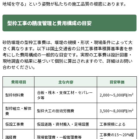
地域を守る」という姿勢が私たちの施工品質の根底にあります。
型枠工事の精度管理と費用構成の目安
砂防堰堤の型枠工事費は、堰堤の規模・形状・現場条件によって大
きく異なります。以下は国土交通省の公共工事標準積算基準書を参
考にした費用構成の一般的な目安です。実際の工事費は設計図書・
現地調査の結果に基づいて個別に算出されますので、詳細はお問い
合わせください。
費用項目
主な内容
目安単価
合板・桟木・支保工材・セパレー
型枠材料費
2,000〜5,000円/m²
タ等
型枠組立・解体
型枠大工の技術労務費
3,500〜8,000円/m²
費
仮設工事費
仮設道路・資材搬入・足場設置
工事規模による
工事費の15〜20%程
諸経費
現場管理費・一般管理費等