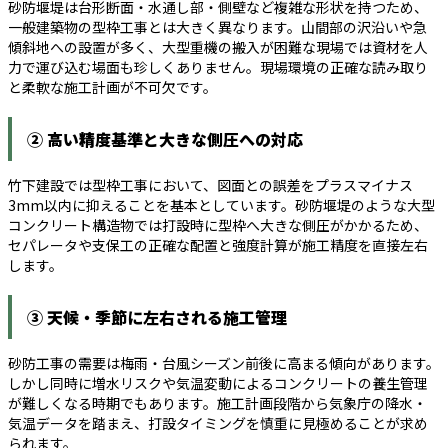
砂防堰堤は台形断面・水通し部・側壁など複雑な形状を持つため、
一般建築物の型枠工事とは大きく異なります。山間部の沢沿いや急
傾斜地への設置が多く、大型重機の搬入が困難な現場では資材を人
力で運び込む場面も珍しくありません。現場環境の正確な読み取り
と柔軟な施工計画が不可欠です。
② 高い精度基準と大きな側圧への対応
竹下建設では型枠工事において、図面との誤差をプラスマイナス
3mm以内に抑えることを基本としています。砂防堰堤のような大型
コンクリート構造物では打設時に型枠へ大きな側圧がかかるため、
セパレータや支保工の正確な配置と強度計算が施工精度を直接左右
します。
③ 天候・季節に左右される施工管理
砂防工事の需要は梅雨・台風シーズン前後に高まる傾向があります。
しかし同時に増水リスクや気温変動によるコンクリートの養生管理
が難しくなる時期でもあります。施工計画段階から気象庁の降水・
気温データを踏まえ、打設タイミングを慎重に見極めることが求め
られます。