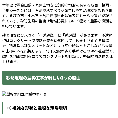
宮崎県は霧島山系・九州山地など急峻な地形を有する反面、梅雨・
台風シーズンには土石流や地すべりが発生しやすい環境でもありま
す。えびの市・小林市を含む西諸県郡は過去にも土砂災害が記録さ
れており、砂防施設の整備は地域防災において極めて重要な役割を
担っています。
砂防堰堤には大きく「不透過型」と「透過型」があります。不透過
型はコンクリートで流路を完全に遮断して土砂をせき止める構造
で、透過型は鋼製スリットなどにより平常時は水を通しながら大量
の土砂のみを捕捉します。竹下建設が多く手がけるのは不透過型で、
型枠を精密に組み立ててコンクリートを打設し、堅固な構造物を仕
上げます。
砂防堰堤の型枠工事が難しい3つの理由
① 複雑な形状と急峻な現場環境