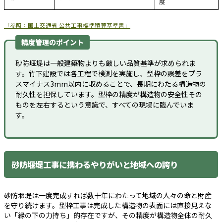
度
「参照：国土交通省 公共工事標準積算基準書」
精度管理のポイント
砂防堰堤は一般建築物よりも厳しい品質基準が求められま
す。竹下建設では各工程で検測を実施し、型枠の誤差をプラ
スマイナス3mm以内に収めることで、長期にわたる構造物の
耐久性を担保しています。型枠の精度が構造物の安全性その
ものを左右するという意識で、すべての現場に臨んでいま
す。
砂防堰堤工事に携わるやりがいと地域への誇り
砂防堰堤は一度完成すれば数十年にわたって地域の人々の命と財産
を守り続けます。型枠工事は完成した構造物の表面には直接見えな
い「縁の下の力持ち」的存在ですが、その精度が構造物全体の耐久