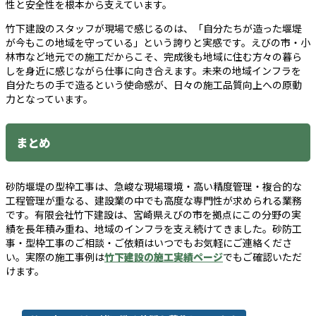
性と安全性を根本から支えています。
竹下建設のスタッフが現場で感じるのは、「自分たちが造った堰堤
が今もこの地域を守っている」という誇りと実感です。えびの市・小
林市など地元での施工だからこそ、完成後も地域に住む方々の暮ら
しを身近に感じながら仕事に向き合えます。未来の地域インフラを
自分たちの手で造るという使命感が、日々の施工品質向上への原動
力となっています。
まとめ
砂防堰堤の型枠工事は、急峻な現場環境・高い精度管理・複合的な
工程管理が重なる、建設業の中でも高度な専門性が求められる業務
です。有限会社竹下建設は、宮崎県えびの市を拠点にこの分野の実
績を長年積み重ね、地域のインフラを支え続けてきました。砂防工
事・型枠工事のご相談・ご依頼はいつでもお気軽にご連絡くださ
い。実際の施工事例は
竹下建設の施工実績ページ
でもご確認いただ
けます。