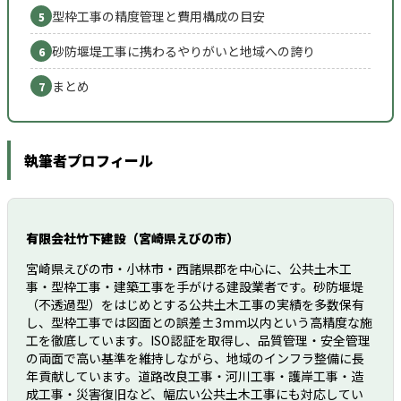
型枠工事の精度管理と費用構成の目安
5
砂防堰堤工事に携わるやりがいと地域への誇り
6
まとめ
7
執筆者プロフィール
有限会社竹下建設（宮崎県えびの市）
宮崎県えびの市・小林市・西諸県郡を中心に、公共土木工
事・型枠工事・建築工事を手がける建設業者です。砂防堰堤
（不透過型）をはじめとする公共土木工事の実績を多数保有
し、型枠工事では図面との誤差±3mm以内という高精度な施
工を徹底しています。ISO認証を取得し、品質管理・安全管理
の両面で高い基準を維持しながら、地域のインフラ整備に長
年貢献しています。道路改良工事・河川工事・護岸工事・造
成工事・災害復旧など、幅広い公共土木工事にも対応してい