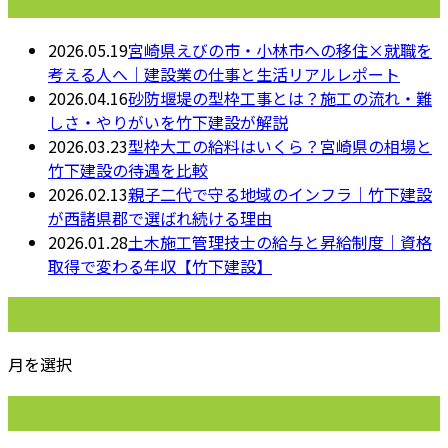
最近の投稿
2026.05.19
宮崎県えびの市・小林市への移住×就職を
考える人へ｜建設業の仕事と生活リアルレポート
2026.04.16
砂防堰堤の型枠工事とは？施工の流れ・難
しさ・やりがいを竹下建設が解説
2026.03.23
型枠大工の給料はいくら？宮崎県の相場と
竹下建設の待遇を比較
2026.02.13
親子二代で守る地域のインフラ｜竹下建設
が西諸県郡で選ばれ続ける理由
2026.01.28
土木施工管理技士の給与と昇給制度｜資格
取得で変わる年収【竹下建設】
月別アーカイブ
月を選択
カテゴリー