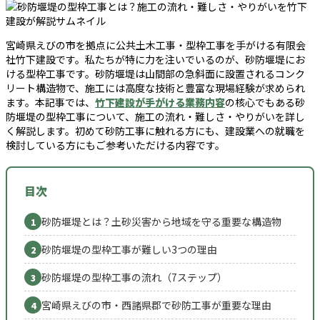
宮崎県えびの市を拠点に公共土木工事・型枠工事を手がける有限会
社竹下建設です。私たちが特に力を注いでいるのが、砂防堰堤にお
ける型枠工事です。砂防堰堤は山間部の急斜面に設置されるコンク
リート構造物で、施工には高度な技術と豊富な現場経験が求められ
ます。本記事では、
竹下建設が手がける業務内容
の核心でもある砂
防堰堤の型枠工事について、施工の流れ・難しさ・やりがいを詳し
く解説します。初めて砂防工事に触れる方にも、建設業への就職を
検討している方にもご参考いただける内容です。
目次
砂防堰堤とは？土砂災害から地域を守る重要な構造物
1
砂防堰堤の型枠工事が難しい3つの理由
2
砂防堰堤の型枠工事の流れ（7ステップ）
3
宮崎県えびの市・西諸県郡で砂防工事が重要な理由
4