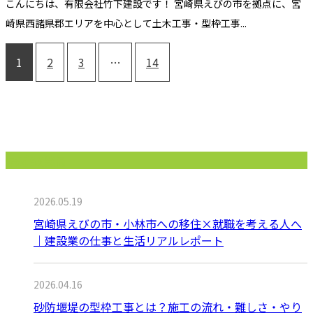
こんにちは、有限会社竹下建設です！ 宮崎県えびの市を拠点に、宮
崎県西諸県郡エリアを中心として土木工事・型枠工事...
1
2
3
…
14
最近の投稿
2026.05.19
宮崎県えびの市・小林市への移住×就職を考える人へ
｜建設業の仕事と生活リアルレポート
2026.04.16
砂防堰堤の型枠工事とは？施工の流れ・難しさ・やり